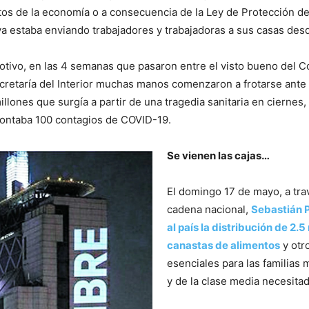
tos de la economía o a consecuencia de la Ley de Protección d
a estaba enviando trabajadores y trabajadoras a sus casas desde
tivo, en las 4 semanas que pasaron entre el visto bueno del C
ecretaría del Interior muchas manos comenzaron a frotarse ante
illones que surgía a partir de una tragedia sanitaria en ciernes,
contaba 100 contagios de COVID-19.
Se vienen las cajas…
El domingo 17 de mayo, a tra
cadena nacional,
Sebastián 
al país la distribución de 2.5
canastas de alimentos
y otr
esenciales para las familias
y de la clase media necesitad