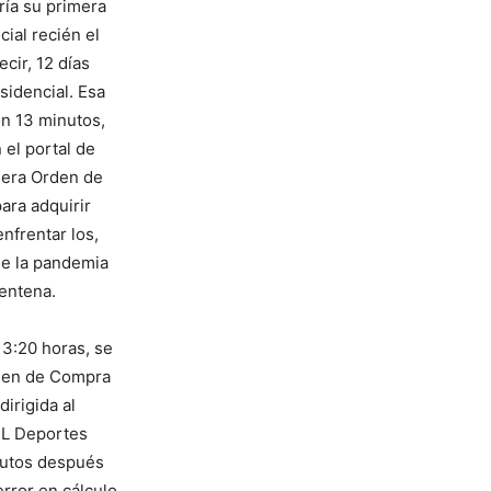
ría su primera
cial recién el
cir, 12 días
sidencial. Esa
on 13 minutos,
 el portal de
mera Orden de
ra adquirir
nfrentar los,
de la pandemia
rentena.
13:20 horas, se
den de Compra
irigida al
 L Deportes
inutos después
error en cálculo