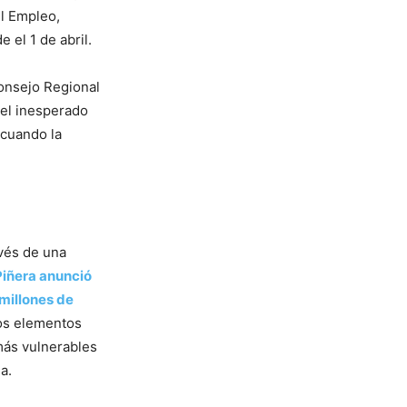
el Empleo,
 el 1 de abril.
onsejo Regional
 el inesperado
 cuando la
vés de una
Piñera anunció
 millones de
os elementos
 más vulnerables
a.