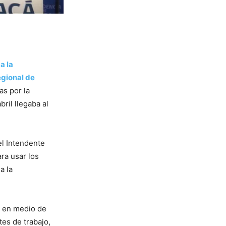
a la
egional de
as por la
ril llegaba al
el Intendente
ra usar los
a la
a en medio de
es de trabajo,