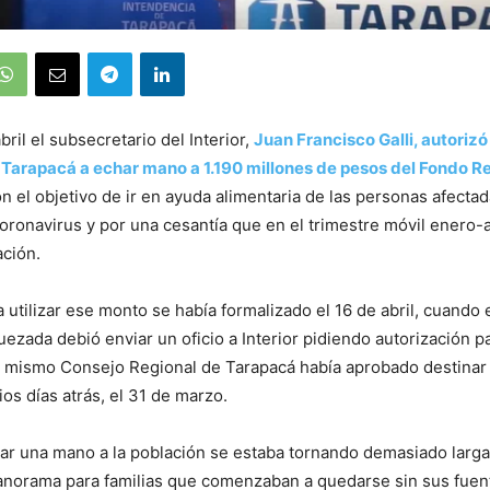
bril el subsecretario del Interior,
Juan Francisco Galli, autorizó 
 Tarapacá a echar mano a 1.190 millones de pesos del Fondo R
on el objetivo de ir en ayuda alimentaria de las personas afectad
ronavirus y por una cesantía que en el trimestre móvil enero-ab
ación.
a utilizar ese monto se había formalizado el 16 de abril, cuando 
ezada debió enviar un oficio a Interior pidiendo autorización pa
 mismo Consejo Regional de Tarapacá había aprobado destinar 
os días atrás, el 31 de marzo.
dar una mano a la población se estaba tornando demasiado larg
anorama para familias que comenzaban a quedarse sin sus fuent