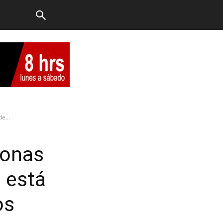
e...
sonas
n está
os