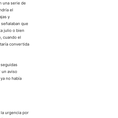
n una serie de
ndría el
ajas y
e señalaban que
 julio o bien
, cuando el
taría convertida
, seguidas
r un aviso
 ya no había
 la urgencia por