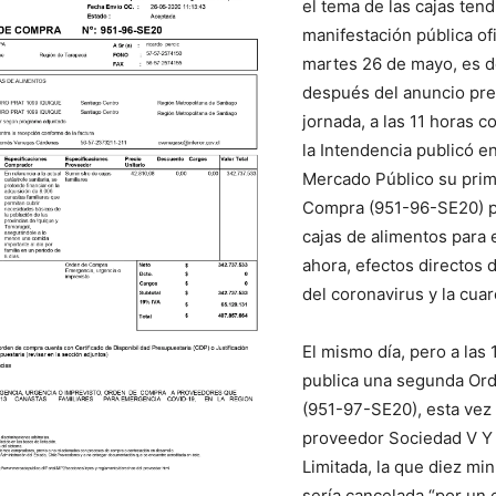
el tema de las cajas tend
manifestación pública ofi
martes 26 de mayo, es de
después del anuncio pre
jornada, a las 11 horas c
la Intendencia publicó en
Mercado Público su pri
Compra (951-96-SE20) pa
cajas de alimentos para e
ahora, efectos directos 
del coronavirus y la cua
El mismo día, pero a las 
publica una segunda Or
(951-97-SE20), esta vez d
proveedor Sociedad V Y
Limitada, la que diez m
sería cancelada “por un 