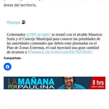
áreas del territorio.
#Iquique
🏖
Gobernador
@JMCarvajalG
se reunió con el alcalde Mauricio
Soria y el Concejo Municipal para conocer las prioridades de
las autoridades comunales que deben estar plasmadas en el
Plan de Zonas Extremas, el cual inyectará una gran cantidad
de recursos a
#Tarapacá
.
pic.twitter.com/XkTRZ3Xek2
Compártelo:
— Gobierno Regional Tarapacá (@Gore_Tarapaca)
October
20, 2022