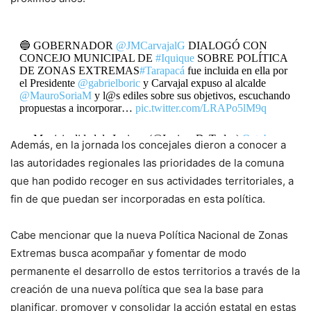
🔵 GOBERNADOR
@JMCarvajalG
DIALOGÓ CON
CONCEJO MUNICIPAL DE
#Iquique
SOBRE POLÍTICA
DE ZONAS EXTREMAS
#Tarapacá
fue incluida en ella por
el Presidente
@gabrielboric
y Carvajal expuso al alcalde
@MauroSoriaM
y l@s ediles sobre sus objetivos, escuchando
propuestas a incorporar…
pic.twitter.com/LRAPo5lM9q
— Municipalidad de Iquique (@IquiqueDeTodos)
October
Además, en la jornada los concejales dieron a conocer a
20, 2022
las autoridades regionales las prioridades de la comuna
que han podido recoger en sus actividades territoriales, a
fin de que puedan ser incorporadas en esta política.
Cabe mencionar que la nueva Política Nacional de Zonas
Extremas busca acompañar y fomentar de modo
permanente el desarrollo de estos territorios a través de la
creación de una nueva política que sea la base para
planificar, promover y consolidar la acción estatal en estas