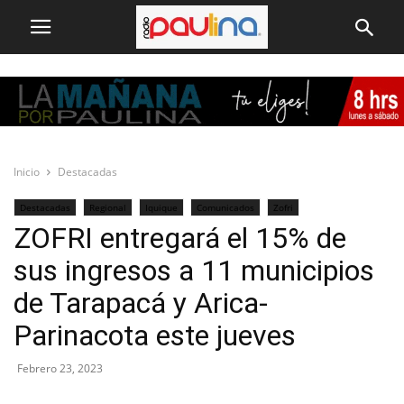
Inicio
Destacadas
Destacadas
Regional
Iquique
Comunicados
Zofri
ZOFRI entregará el 15% de
sus ingresos a 11 municipios
de Tarapacá y Arica-
Parinacota este jueves
Febrero 23, 2023