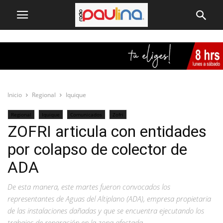
Inicio
Regional
Iquique
Regional
Iquique
Comunicados
Zofri
ZOFRI articula con entidades
por colapso de colector de
ADA
De esta manera, este martes fueron convocados los
representantes de Aguas del Altiplano (ADA), empresa propietaria
de las instalaciones dañadas y que se encuentra ejecutando los
trabajos de reparación en la zona afectada.