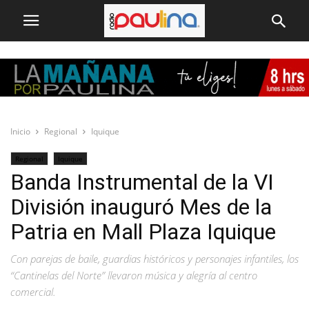
Inicio
Regional
Iquique
Regional
Iquique
Banda Instrumental de la VI
División inauguró Mes de la
Patria en Mall Plaza Iquique
Con parejas de baile, guardias históricos y personajes infantiles, los
“Cantinelas del Norte” llevaron música y alegría al centro
comercial.