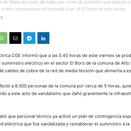
 del Mapa de zonas afectadas por cortes de suministro que dispone la
ica tiene una restauración estimada a las 14:00 horas de este viernes.
23
trica CGE informó que a las 5:45 horas de este viernes se pro
l suministro eléctrico en el sector El Boro de la comuna de Alto
de cables de cobre de la red de media tensión que alimenta a es
afectó a 8.000 personas de la comuna por cerca de 5 horas, qu
bido a este acto de vandalismo que dañó gravemente la infraest
lló que personal técnico ya activó un plan de contingencia esp
red eléctrica que fue vandalizada y restablecer el suministro a l