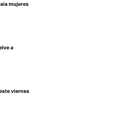
raía mujeres
elve a
este viernes