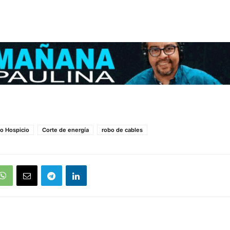
to Hospicio
Corte de energía
robo de cables