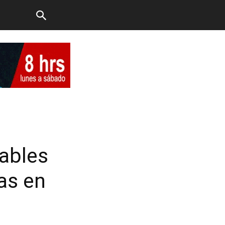
cables
as en