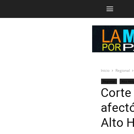
Inicio
Regional
Regional
Alto Hos
Corte
afect
Alto 