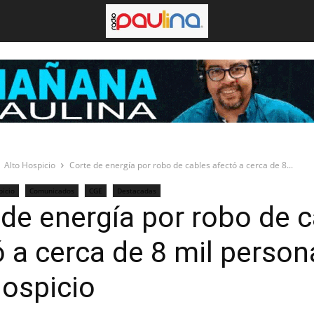
Alto Hospicio
Corte de energía por robo de cables afectó a cerca de 8...
picio
Comunicados
CGE
Destacadas
 de energía por robo de 
ó a cerca de 8 mil person
Hospicio