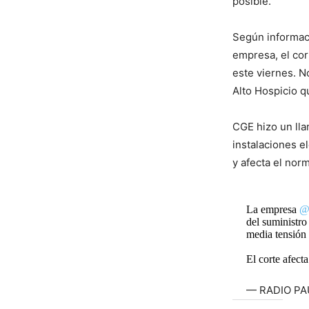
posible.
Según informaci
empresa, el cor
este viernes. N
Alto Hospicio 
CGE hizo un lla
instalaciones e
y afecta el nor
La empresa
@
del suministro
media tensión 
El corte afect
— RADIO PAU