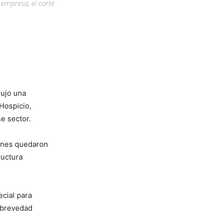
 empresa, el corte
dujo una
 Hospicio,
e sector.
ienes quedaron
ructura
ecial para
a brevedad