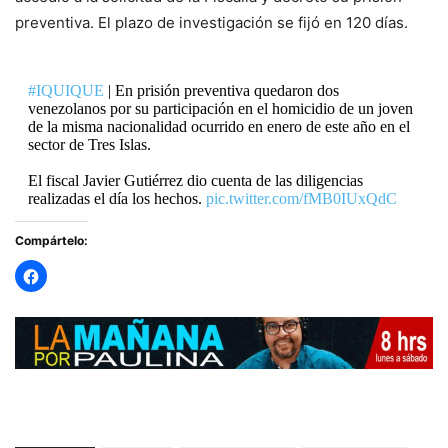
preventiva. El plazo de investigación se fijó en 120 días.
#IQUIQUE
| En prisión preventiva quedaron dos
venezolanos por su participación en el homicidio de un joven
de la misma nacionalidad ocurrido en enero de este año en el
sector de Tres Islas.
El fiscal Javier Gutiérrez dio cuenta de las diligencias
realizadas el día los hechos.
pic.twitter.com/fMB0IUxQdC
Compártelo:
— RADIO PAULINA (@radiopaulina)
March 24, 2024