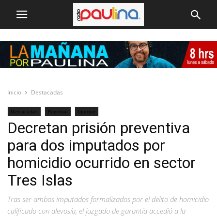
Inicio
Destacadas
Destacadas
Regional
Iquique
Decretan prisión preventiva
para dos imputados por
homicidio ocurrido en sector
Tres Islas
Tras ser ambos imputados formalizados por el delito de homicidio
calificado con alevosía, el juzgado de garantía accedió a la