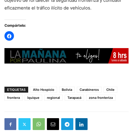
objetivo de fortalecer la seguridad fronteriza y combatir
eficazmente el tráfico ilícito de vehículos.
Compártelo:
ETIQUETAS
Alto Hospicio
Bolivia
Carabineros
Chile
frontera
Iquique
regional
Tarapacá
zona fronteriza