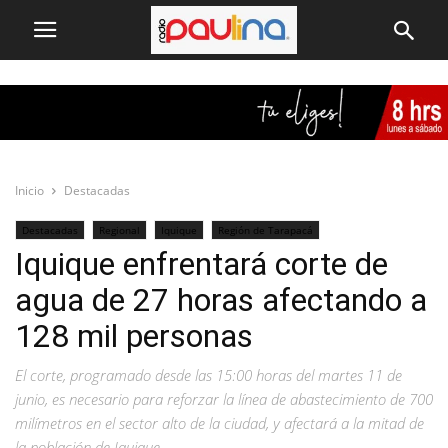
Inicio
Destacadas
Destacadas
Regional
Iquique
Región de Tarapacá
Iquique enfrentará corte de
agua de 27 horas afectando a
128 mil personas
El corte, programado desde las 15:00 horas del martes 11 de
junio, es necesario para reforzar la línea de abastecimiento de 700
milímetros en el sector alto de la ciudad, y afectará a la mitad de
la población de Iquique.