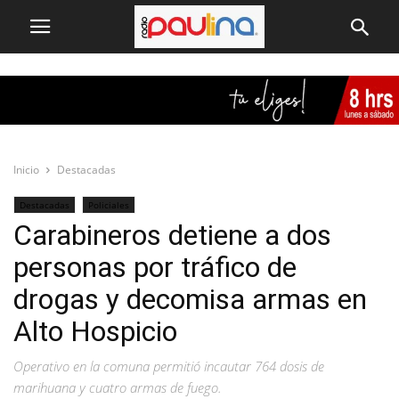
Inicio
Destacadas
Destacadas
Policiales
Carabineros detiene a dos
personas por tráfico de
drogas y decomisa armas en
Alto Hospicio
Operativo en la comuna permitió incautar 764 dosis de
marihuana y cuatro armas de fuego.