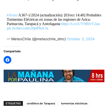
#Aviso
A367-1/2024 (actualización): [03/oct 14:40] Probables
Tormentas Eléctricas en zonas de las regiones de Arica-
Parinacota, Tarapacá y Antofagasta
https://t.co/UY9BIvV2au
pic.twitter.com/26ptPhoCtx
— MeteoChile (@meteochile_dmc)
October 3, 2024
Compártelo:
ETIQUETAS
cordillera de Tarapacá
tormentas eléctricas