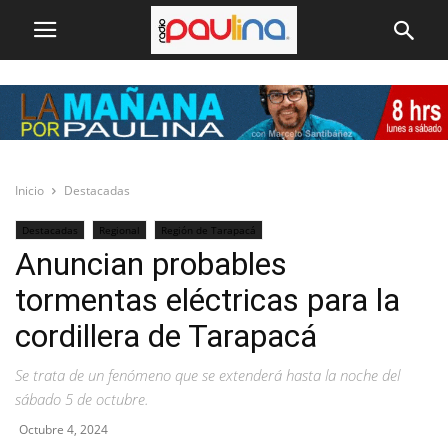
Inicio
Destacadas
Destacadas
Regional
Región de Tarapacá
Anuncian probables
tormentas eléctricas para la
cordillera de Tarapacá
Se trata de un fenómeno que se extenderá hasta la noche del
sábado 5 de octubre.
Octubre 4, 2024