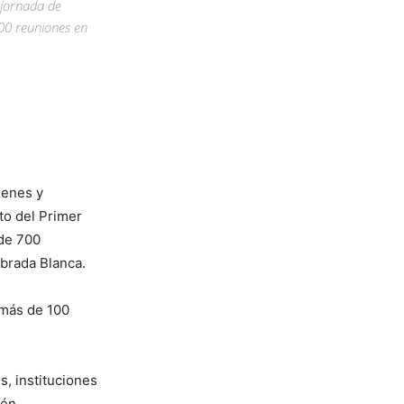
 jornada de
00 reuniones en
ienes y
to del Primer
 de 700
brada Blanca.
 más de 100
s, instituciones
ién