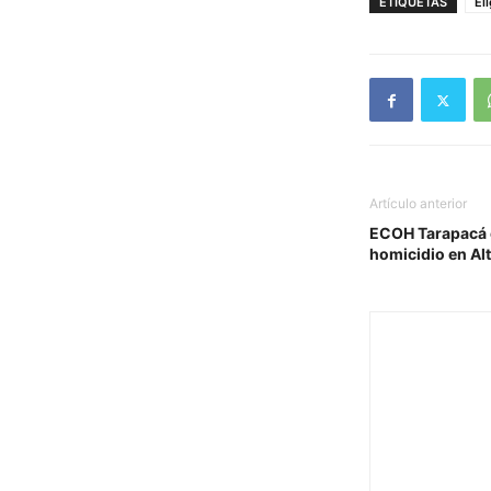
ETIQUETAS
El
Artículo anterior
ECOH Tarapacá e
homicidio en Al