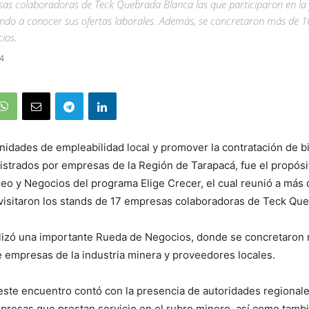
as colaboradoras de Teck Quebrada Blanca las que participaron en la
ando a conocer sus ofertas laborales. Además, se concretaron más de 1
ios.
4
idades de empleabilidad local y promover la contratación de b
istrados por empresas de la Región de Tarapacá, fue el propósi
o y Negocios del programa Elige Crecer, el cual reunió a más
visitaron los stands de 17 empresas colaboradoras de Teck Que
lizó una importante Rueda de Negocios, donde se concretaron
 empresas de la industria minera y proveedores locales.
este encuentro contó con la presencia de autoridades regionale
presas que prestan servicio en el rubro minero, así como tamb