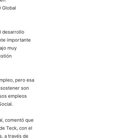
D Global
l desarrollo
nte importante
bajo muy
estión
mpleo, pero esa
 sostener son
ersos empleos
Social.
al, comentó que
e Teck, con el
, a través de