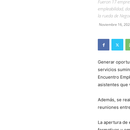
Fueron 17 empres
empleabilidad, d
la rueda de Negoc
Noviembre 16, 202
Generar oportun
servicios sumin
Encuentro Emple
asistentes que 
Además, se rea
reuniones entre
La apertura de 
formativas y em