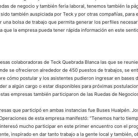
edas de negocio y también feria laboral, tenemos también la pá
 sido también auspiciada por Teck y por otras compañías, para 
 una bolsa de trabajo que permita generar los perfiles necesar
ara que la empresa pueda tener rápida información en este senti
esas colaboradoras de Teck Quebrada Blanca las que se reunie
donde se ofrecieron alrededor de 450 puestos de trabajos, se en
re cómo postular y los asistentes pudieron ingresar en bases 
der a algún cargo o estar disponibles para próximas postulacio
estas empresas también participaron de las Ruedas de Negocio
esas que participó en ambas instancias fue Buses Hualpén. Jos
Operaciones de esta empresa manifestó: “Tenemos harto tiemp
interesó mucho participar en este primer encuentro con el pro
nte, inspirado en dar tanto trabajo a la gente local y también, o