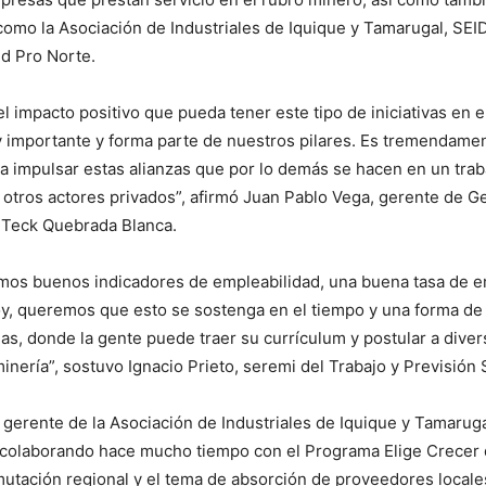
omo la Asociación de Industriales de Iquique y Tamarugal, SEI
d Pro Norte.
 impacto positivo que pueda tener este tipo de iniciativas en e
y importante y forma parte de nuestros pilares. Es tremendame
a impulsar estas alianzas que por lo demás se hacen en un tra
otros actores privados”, afirmó Juan Pablo Vega, gerente de G
 Teck Quebrada Blanca.
mos buenos indicadores de empleabilidad, una buena tasa de e
hoy, queremos que esto se sostenga en el tiempo y una forma de
rias, donde la gente puede traer su currículum y postular a div
inería”, sostuvo Ignacio Prieto, seremi del Trabajo y Previsión 
gerente de la Asociación de Industriales de Iquique y Tamarug
colaborando hace mucho tiempo con el Programa Elige Crecer d
utación regional y el tema de absorción de proveedores locales