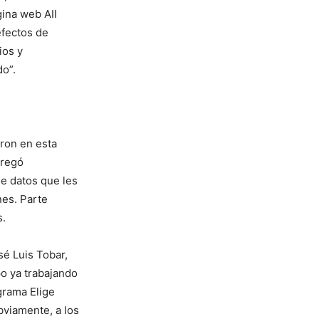
gina web AII
efectos de
ios y
do”.
ron en esta
tregó
de datos que les
nes. Parte
s.
é Luis Tobar,
o ya trabajando
grama Elige
bviamente, a los