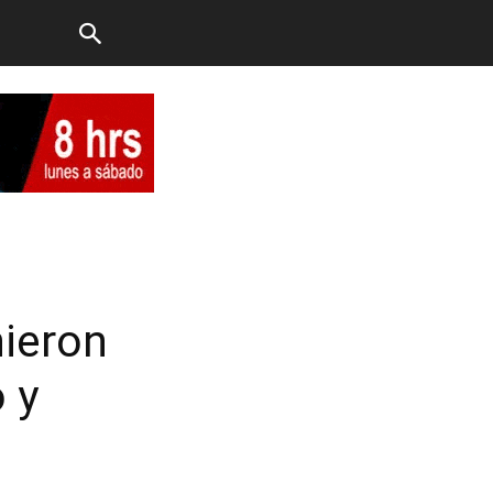
nieron
 y