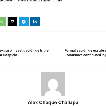
ige Crecer
Primer Encuentro Empleo
teck
xpuso investigación de triple
Formalización de exsubs
to Hospicio
Monsalve continuará la
Álex Choque Challapa