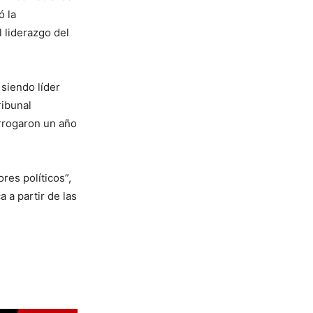
ó la
l liderazgo del
siendo líder
ribunal
orrogaron un año
es políticos”,
 a partir de las