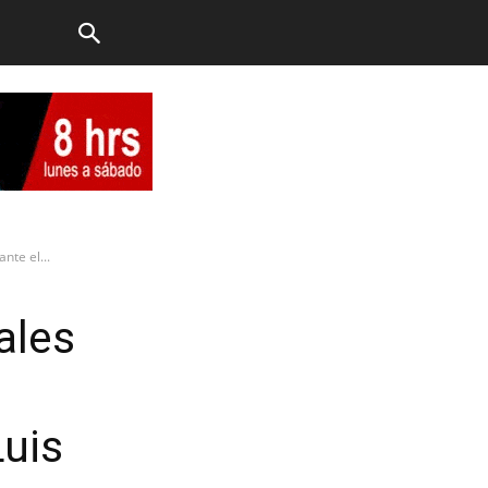
nte el...
ales
Luis