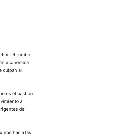
efinir el rumbo
ción económica
e culpan al
e es el bastión
ovimiento al
rigentes del
rumbo hacia las