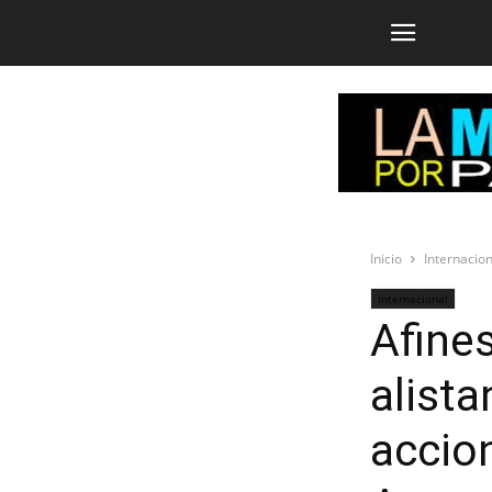
Inicio
Internacion
Internacional
Afine
alista
accio