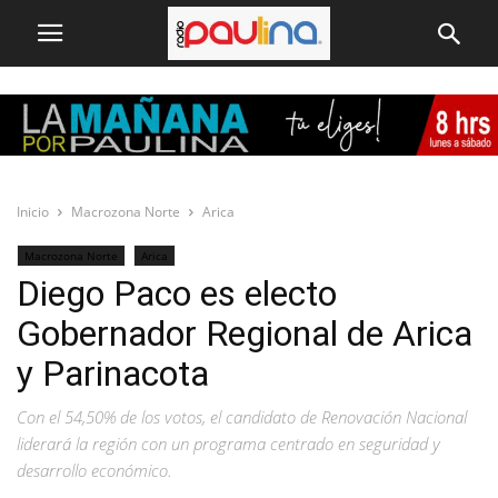
Inicio
Macrozona Norte
Arica
Macrozona Norte
Arica
Diego Paco es electo
Gobernador Regional de Arica
y Parinacota
Con el 54,50% de los votos, el candidato de Renovación Nacional
liderará la región con un programa centrado en seguridad y
desarrollo económico.