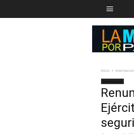
Inicio
Internacion
Internacional
Renun
Ejérci
segur