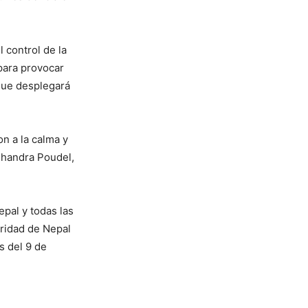
l control de la
para provocar
 que desplegará
on a la calma y
Chandra Poudel,
epal y todas las
uridad de Nepal
s del 9 de