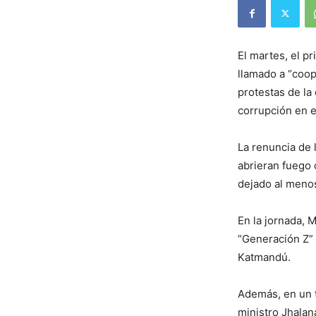
El martes, el p
llamado a “coope
protestas de la
corrupción en e
La renuncia de 
abrieran fuego 
dejado al menos
En la jornada, 
“Generación Z” e
Katmandú.
Además, en un t
ministro Jhalana