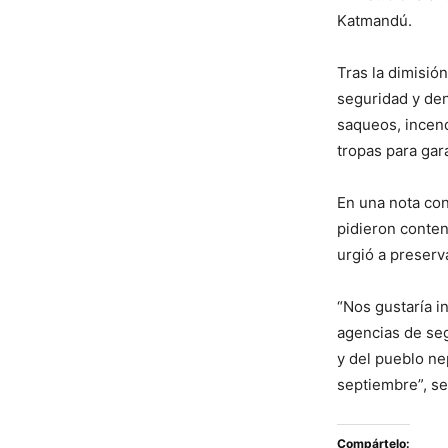
Katmandú.
Tras la dimisión
seguridad y den
saqueos, incend
tropas para gar
En una nota con
pidieron conten
urgió a preserva
“Nos gustaría in
agencias de seg
y del pueblo nep
septiembre”, se
Compártelo: