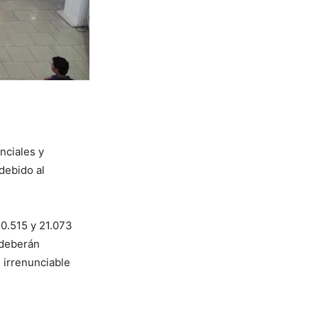
nciales y
debido al
20.515 y 21.073
 deberán
e irrenunciable