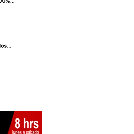
00%...
os...