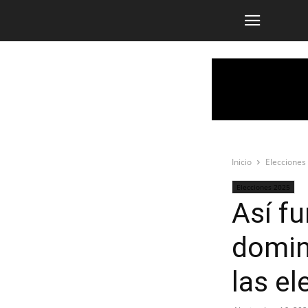
Inicio
Elecciones
Elecciones 2025
Así f
domin
las e