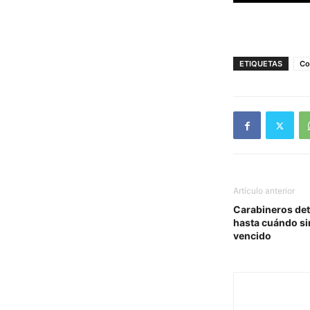
ETIQUETAS
Co
Artículo anterior
Carabineros det
hasta cuándo sir
vencido