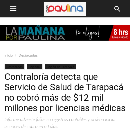
Inicio
Destacadas
Destacadas
Regional
Región de Tarapacá
Contraloría detecta que
Servicio de Salud de Tarapacá
no cobró más de $12 mil
millones por licencias médicas
Informe advierte fallas en registros contables y ordena iniciar
acciones de cobro en 60 días.