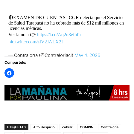
🔴EXAMEN DE CUENTAS | CGR detecta que el Servicio
de Salud Tarapacá no ha cobrado más de $12 mil millones en
licencias médicas.
Ver la nota 👉
https://t.co/Aq2u8efhfn
pic.twitter.com/zIV2JALX2I
— Contraloría (@Contraloriacl)
May 4, 2026
Compártelo:
ETIQUETAS
Alto Hospicio
cobrar
COMPIN
Contraloría