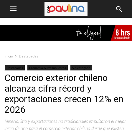
Inicio
Destacadas
Destacadas
Economía & Presupuestos
Sin categoría
Comercio exterior chileno
alcanza cifra récord y
exportaciones crecen 12% en
2026
Minería, litio y exportaciones no tradicionales impulsaron el mejor
inicio de año para el comercio exterior chileno desde que existen