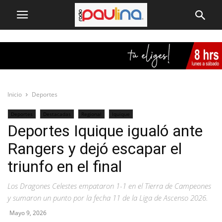
Inicio
Deportes
Deportes
Destacadas
Regional
Iquique
Deportes Iquique igualó ante
Rangers y dejó escapar el
triunfo en el final
Los Dragones Celestes empataron 1-1 en el Tierra de Campeones
y sumaron un punto por la fecha 11 de la Liga de Ascenso 2026.
Mayo 9, 2026