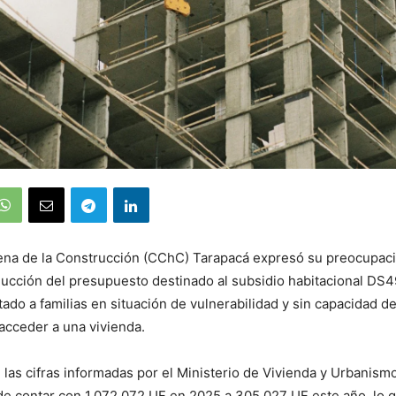
ena de la Construcción (CChC) Tarapacá expresó su preocupaci
educción del presupuesto destinado al subsidio habitacional DS49
ado a familias en situación de vulnerabilidad y sin capacidad d
 acceder a una vivienda.
las cifras informadas por el Ministerio de Vivienda y Urbanismo
de contar con 1.072.072 UF en 2025 a 305.027 UF este año, lo 