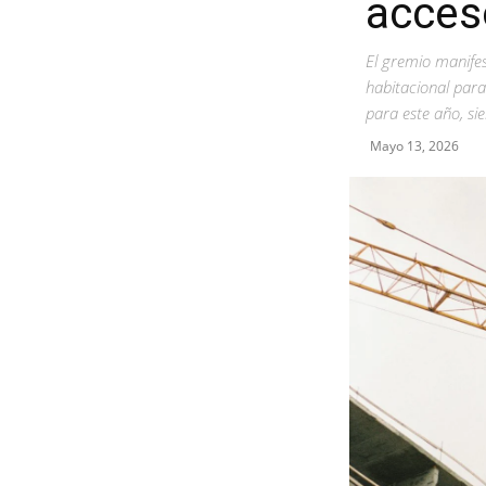
acceso
El gremio manife
habitacional par
para este año, si
Mayo 13, 2026