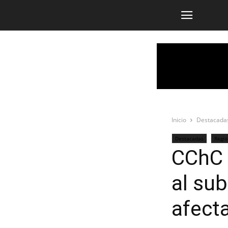
Inicio
Destacada
Destacadas
Regio
CChC 
al su
afecta