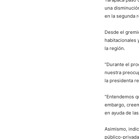
una disminución
en la segunda r
Desde el gremio
habitacionales y
la región.
“Durante el pr
nuestra preocup
la presidenta r
“Entendemos que
embargo, creemo
en ayuda de las
Asimismo, indi
público-privada 