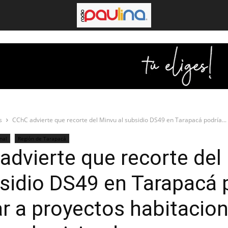
s
CChC advierte que recorte del Minvu al subsidio DS49 en Tarapacá podría...
nal
Región de Tarapacá
advierte que recorte del
bsidio DS49 en Tarapacá 
r a proyectos habitacion