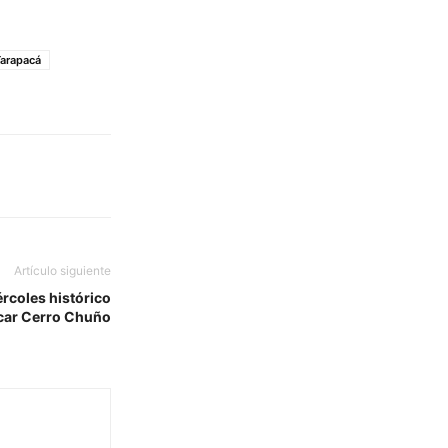
arapacá
Artículo siguiente
ércoles histórico
icar Cerro Chuño