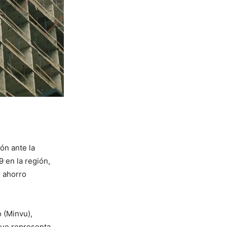
ón ante la
 en la región,
e ahorro
 (Minvu),
que representa