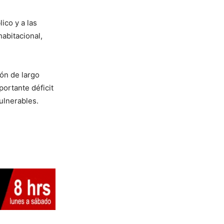
ico y a las
abitacional,
ón de largo
ortante déficit
ulnerables.