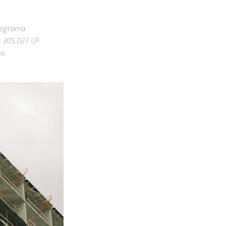
programa
a 305.027 UF
na.