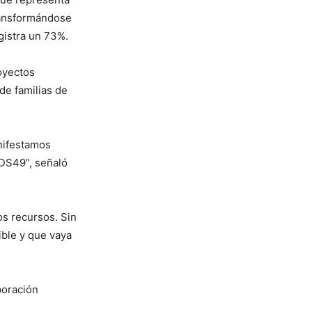
transformándose
gistra un 73%.
oyectos
 de familias de
nifestamos
 DS49”, señaló
os recursos. Sin
ible y que vaya
boración