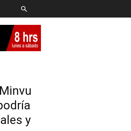
 Minvu
podría
ales y