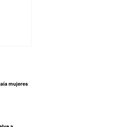
raía mujeres
elve a