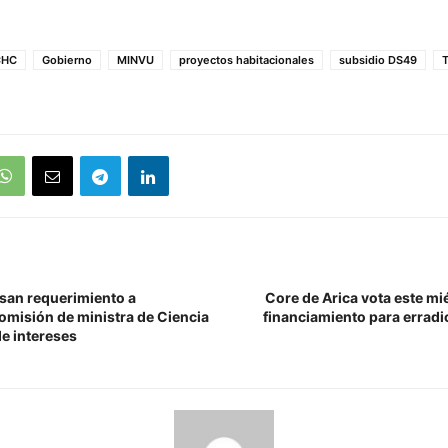
CHC
Gobierno
MINVU
proyectos habitacionales
subsidio DS49
T
san requerimiento a
Core de Arica vota este mi
 omisión de ministra de Ciencia
financiamiento para errad
de intereses