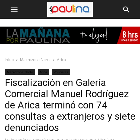
Inicio
Macrozona Norte
Arica
Macrozona Norte
Arica
Policiales
Fiscalización en Galería
Comercial Manuel Rodríguez
de Arica terminó con 74
consultas a extranjeros y siete
denunciados
La jornada se realizó con una mirada cercana, técnica y