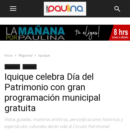
Inicio
Regional
Iquique
Regional
Iquique
Iquique celebra Día del
Patrimonio con gran
programación municipal
gratuita
Visitas guiadas, muestras artísticas, personificaciones históricas y
espectáculos culturales darán vida al Circuito Patrimonial