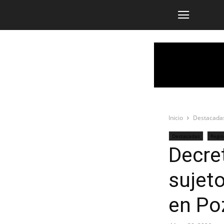
Inicio
Destacada
Destacadas
Regio
Decret
sujet
en Po