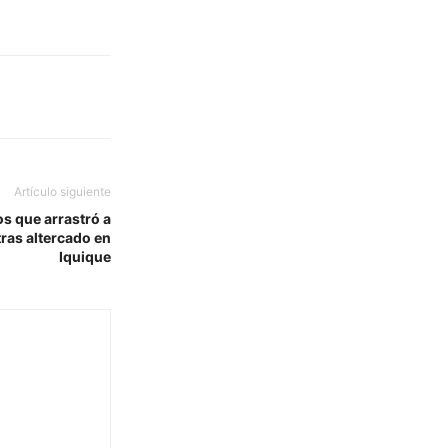
Artículo siguiente
os que arrastró a
tras altercado en
Iquique