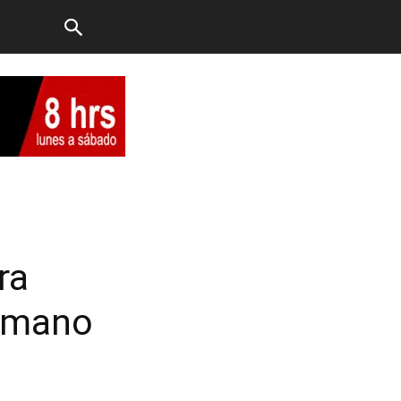
ra
ermano