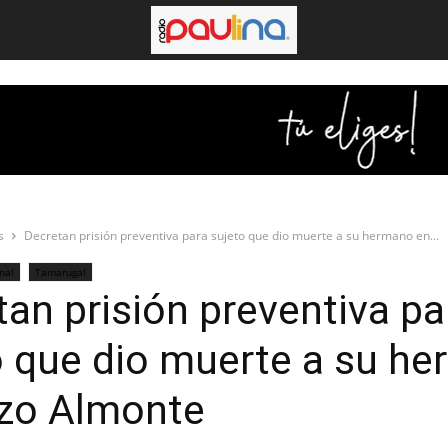
s
Decretan prisión preventiva para sujeto que dio muerte a su hermano en...
nal
Tamarugal
an prisión preventiva pa
o que dio muerte a su h
zo Almonte