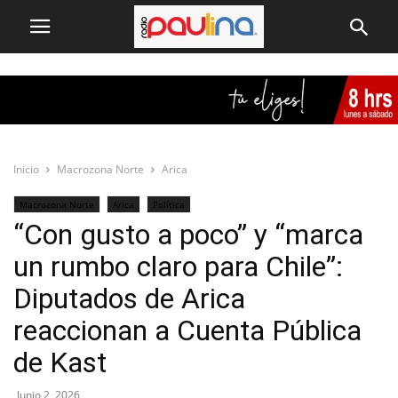
Inicio
Macrozona Norte
Arica
Macrozona Norte
Arica
Política
“Con gusto a poco” y “marca
un rumbo claro para Chile”:
Diputados de Arica
reaccionan a Cuenta Pública
de Kast
Junio 2, 2026