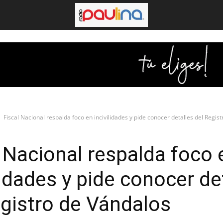
Fiscal Nacional respalda foco en incivilidades y pide conocer detalles del Registr
l Nacional respalda foco 
lidades y pide conocer de
egistro de Vándalos