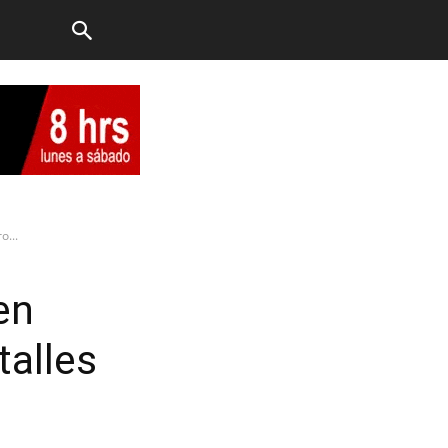
o...
en
talles