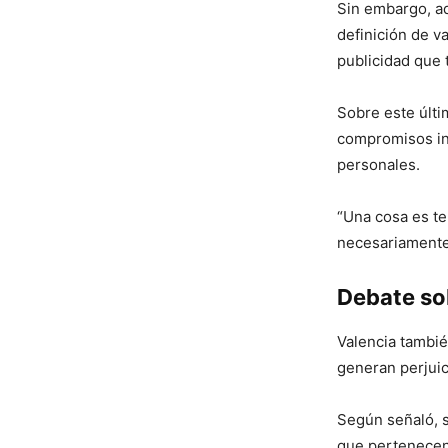
Sin embargo, ad
definición de v
publicidad que t
Sobre este últi
compromisos in
personales.
“Una cosa es te
necesariamente 
Debate sob
Valencia tambié
generan perjuic
Según señaló, s
que pertenecen