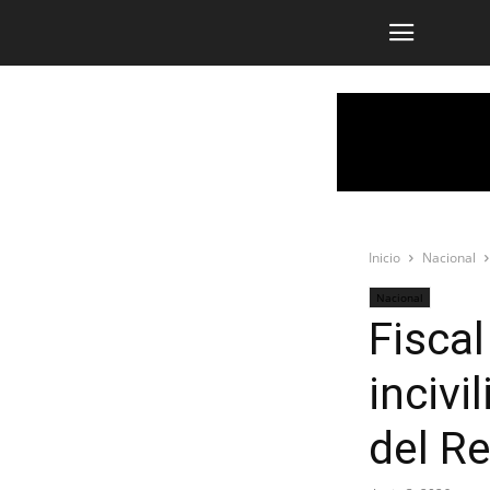
Inicio
Nacional
Nacional
Fisca
incivi
del R