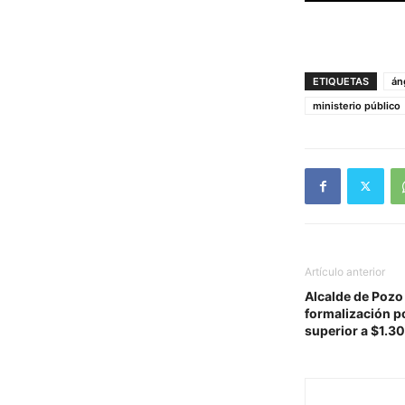
ETIQUETAS
án
ministerio público
Artículo anterior
Alcalde de Pozo
formalización po
superior a $1.3