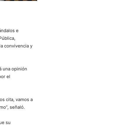
Vándalos e
Pública,
la convivencia y
rá una opinión
or el
os cita, vamos a
mo”, señaló.
que su