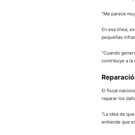
“Me parece muy 
En esa línea, e
pequeñas infrac
“Cuando generas
contribuye a la
Reparació
El fiscal nacio
reparar los dañ
“La idea de que
entiende que es 