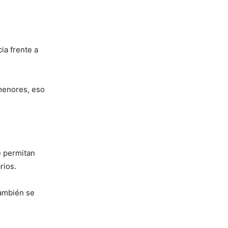
ia frente a
menores, eso
e permitan
rios.
también se