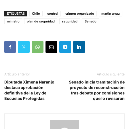
ETIQUETAS
Chile
control
crimen organizado
martin arrau
ministro
plan de seguridad
seguridad
Senado
Artículo anterior
Artículo siguiente
Diputada Ximena Naranjo
Senado inicia tramitación de
destaca aprobación
proyecto de reconstrucción
definitiva de la Ley de
tras debate por comisiones
Escuelas Protegidas
que lo revisarán