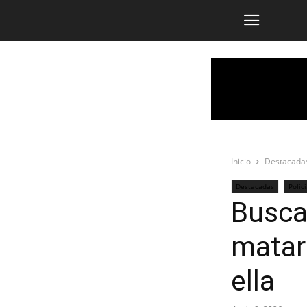
Inicio
Destacada
Destacadas
Polic
Busca
matar
ella