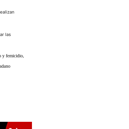
realizan
ar las
o y femicidio,
dadano