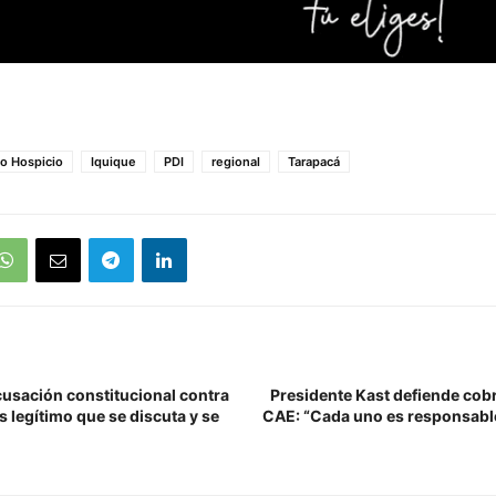
to Hospicio
Iquique
PDI
regional
Tarapacá
cusación constitucional contra
Presidente Kast defiende cob
s legítimo que se discuta y se
CAE: “Cada uno es responsabl