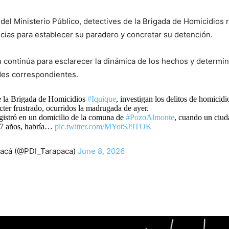
 del Ministerio Público, detectives de la Brigada de Homicidios 
ncias para establecer su paradero y concretar su detención.
n continúa para esclarecer la dinámica de los hechos y determin
des correspondientes.
 la Brigada de Homicidios
#Iquique
, investigan los delitos de homicidi
ter frustrado, ocurridos la madrugada de ayer.
gistró en un domicilio de la comuna de
#PozoAlmonte
, cuando un ciu
37 años, habría…
pic.twitter.com/MYotSJ9TOK
acá (@PDI_Tarapaca)
June 8, 2026