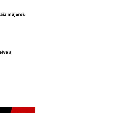
raía mujeres
elve a