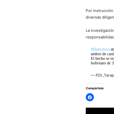
Por instrucción
diversas dilige
La investigació
responsabilida
#Detectives
de
ambos de carác
El hecho se re
boliviano de 
— PDI_Tarap
Compártelo: