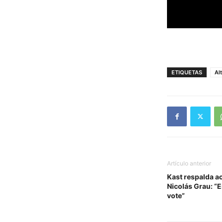
ETIQUETAS
Al
Artículo anterior
Kast respalda a
Nicolás Grau: “E
vote”