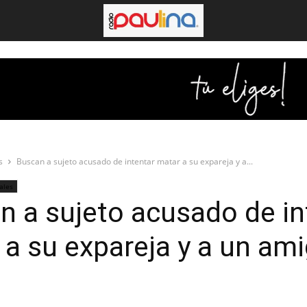
s
Buscan a sujeto acusado de intentar matar a su expareja y a...
iales
n a sujeto acusado de in
 a su expareja y a un am