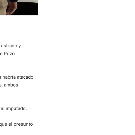
rustrado y
de Pozo
s habría atacado
ta, ambos
del imputado.
 que el presunto