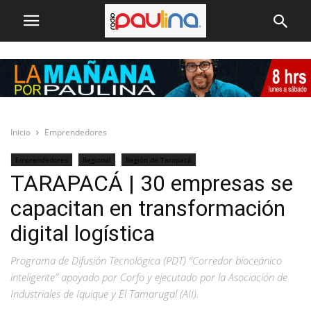
Inicio
Emprendedores
Emprendedores
Regional
Región de Tarapacá
TARAPACÁ | 30 empresas se
capacitan en transformación
digital logística
Programa de Difusión Tecnológica (PDT) “Corredor bioceánico
inteligente” apoyado por Corfo y ejecutado por la Asociación de
Industriales de Iquique y El Tamarugal (AII).