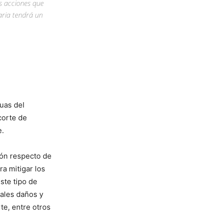
as acciones que
aria tendrá un
uas del
corte de
e.
ción respecto de
a mitigar los
ste tipo de
ales daños y
te, entre otros