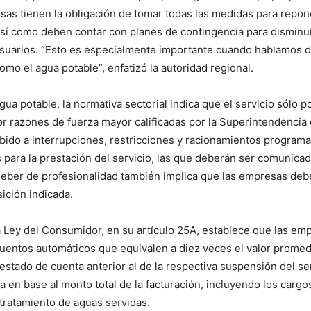
sas tienen la obligación de tomar todas las medidas para repone
así como deben contar con planes de contingencia para disminui
usuarios. “Esto es especialmente importante cuando hablamos d
omo el agua potable”, enfatizó la autoridad regional.
gua potable, la normativa sectorial indica que el servicio sólo p
 razones de fuerza mayor calificadas por la Superintendencia 
ebido a interrupciones, restricciones y racionamientos program
 para la prestación del servicio, las que deberán ser comunicad
deber de profesionalidad también implica que las empresas deb
sición indicada.
la Ley del Consumidor, en su artículo 25A, establece que las e
cuentos automáticos que equivalen a diez veces el valor promedi
 estado de cuenta anterior al de la respectiva suspensión del se
a en base al monto total de la facturación, incluyendo los cargo
y tratamiento de aguas servidas.