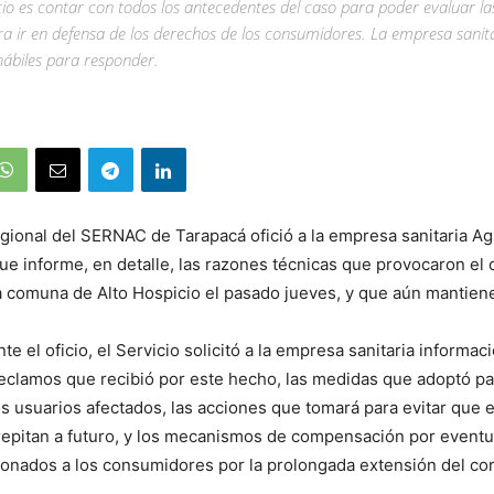
ficio es contar con todos los antecedentes del caso para poder evaluar l
 ir en defensa de los derechos de los consumidores. La empresa sanit
hábiles para responder.
gional del SERNAC de Tarapacá ofició a la empresa sanitaria Ag
que informe, en detalle, las razones técnicas que provocaron el 
a comuna de Alto Hospicio el pasado jueves, y que aún mantien
e el oficio, el Servicio solicitó a la empresa sanitaria informa
reclamos que recibió por este hecho, las medidas que adoptó par
os usuarios afectados, las acciones que tomará para evitar que e
repitan a futuro, y los mecanismos de compensación por eventu
ionados a los consumidores por la prolongada extensión del cor