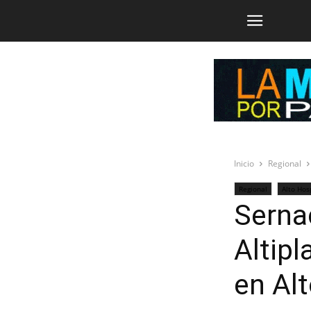
Inicio
Regional
Regional
Alto Hos
Sernac
Altip
en Al