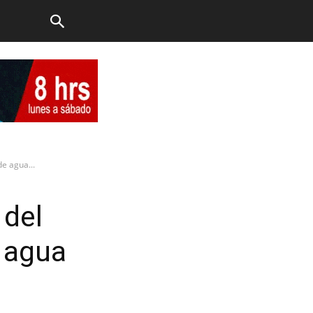
de agua...
 del
e agua