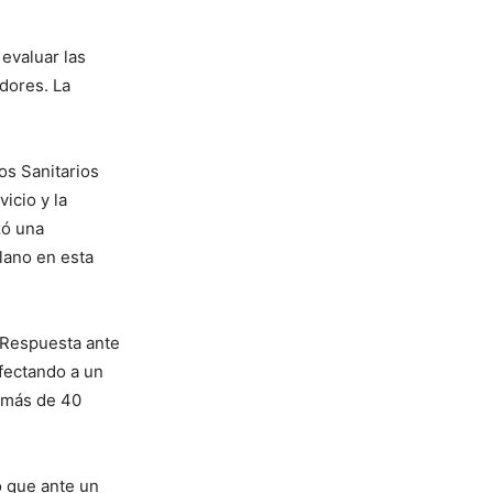
 evaluar las
dores. La
os Sanitarios
icio y la
zó una
lano en esta
 Respuesta ante
fectando a un
a más de 40
ó que ante un