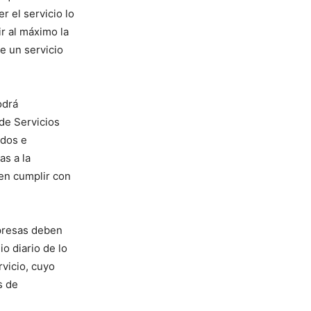
r el servicio lo
r al máximo la
e un servicio
odrá
de Servicios
ados e
as a la
en cumplir con
mpresas deben
o diario de lo
rvicio, cuyo
s de