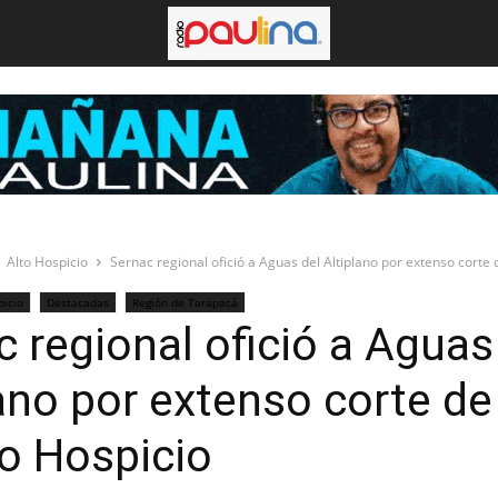
Alto Hospicio
Sernac regional ofició a Aguas del Altiplano por extenso corte 
picio
Destacadas
Región de Tarapacá
 regional ofició a Aguas
lano por extenso corte d
to Hospicio