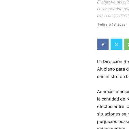
El objetivo del o
correspondan para
plazo de 10 días 
Febrero 13, 2023
La Dirección Re
Altiplano para 
suministro en l
Además, mediant
la cantidad de 
efectos entre l
situaciones se 
perjuicios ocas
antecedentes.