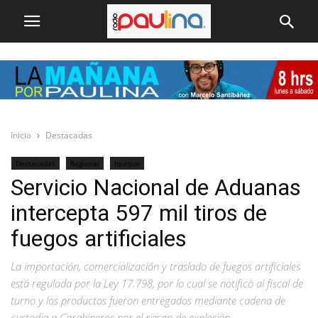
Inicio
Destacadas
Destacadas
Regional
Iquique
Servicio Nacional de Aduanas
intercepta 597 mil tiros de
fuegos artificiales
La importación, comercialización y traslado de fuegos artificiales
está regulada por la Ley 17.798, por lo cual se notificó al fiscal de
turno y los productos fueron entregados mediante cadena de
custodia a Carabineros por el riesgo de explosión.