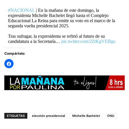
#NACIONAL
| En la mañana de este domingo, la
expresidenta Michelle Bachelet llegó hasta el Complejo
Educacional La Reina para emitir su voto en el marco de la
segunda vuelta presidencial 2025.
Tras sufragar, la expresidenta se refirió al futuro de su
candidatura a la Secretaría…
pic.twitter.com/2ZtKgVEBgu
Compártelo:
— RADIO PAULINA (@radiopaulina)
December 14, 2025
ETIQUETAS
elección presidencial
Michelle Bachelet
ONU