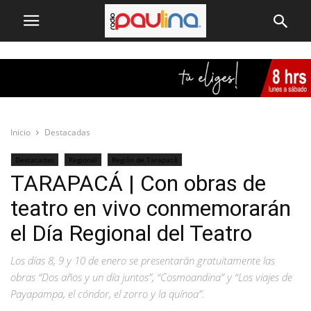
Inicio
Destacadas
Destacadas
Regional
Región de Tarapacá
TARAPACÁ | Con obras de
teatro en vivo conmemorarán
el Día Regional del Teatro
Los días 8, 9 y 10 de enero se presentarán gratuitamente las
obras “Dos años y un día juntos”, “Cosmoandina” y “Los viajes de
Payapampa, el cóndor, el zorro y la quínoa”.