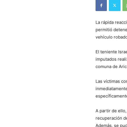
La rápida reacc
permitió detene
vehículo robado
El teniente Isra
imputados reali
comuna de Aric
Las víctimas con
inmediatamente
específicament
A partir de ell
recuperación del
Además, se pud