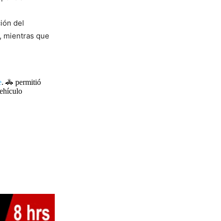
ión del
, mientras que
e
. 🚓 permitió
vehículo