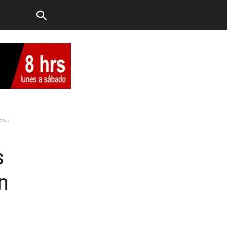
n...
s
n