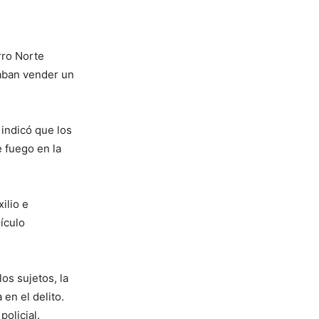
rro Norte
taban vender un
 indicó que los
 fuego en la
ilio e
ículo
os sujetos, la
 en el delito.
olicial.