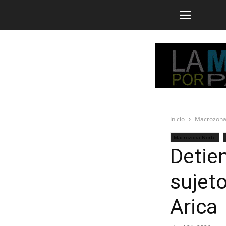
Inicio
Macrozona
Macrozona Norte
Detie
sujet
Arica