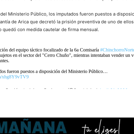
 del Ministerio Público, los imputados fueron puestos a disposic
ntía de Arica que decretó la prisión preventiva de uno de ellos
o quedó con medida cautelar de firma mensual.
ción del equipo táctico focalizado de la 6a Comisaría
#ChinchorroNort
sujetos en el sector del "Cerro Chuño", mientras intentaban vender un 
ntes.
os fueron puestos a disposición del Ministerio Público…
com/xhg8Y9vTV9
s Región de Arica y Parinacota (@CarabArica)
April 21, 2026