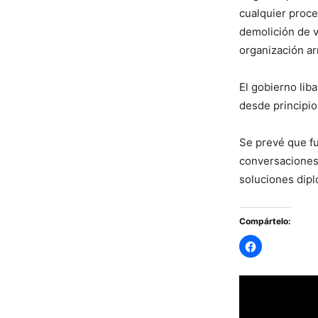
cualquier proce
demolición de v
organización a
El gobierno lib
desde principi
Se prevé que f
conversaciones 
soluciones dipl
Compártelo: