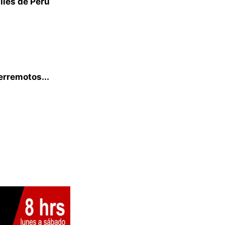
lles de Perú
terremotos...