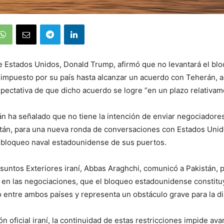
e Estados Unidos, Donald Trump, afirmó que no levantará el bl
 impuesto por su país hasta alcanzar un acuerdo con Teherán, 
pectativa de que dicho acuerdo se logre “en un plazo relativam
rán ha señalado que no tiene la intención de enviar negociadores
stán, para una nueva ronda de conversaciones con Estados Unid
 bloqueo naval estadounidense de sus puertos.
Asuntos Exteriores iraní, Abbas Araghchi, comunicó a Pakistán, 
en las negociaciones, que el bloqueo estadounidense constituy
go entre ambos países y representa un obstáculo grave para la d
n oficial iraní, la continuidad de estas restricciones impide av