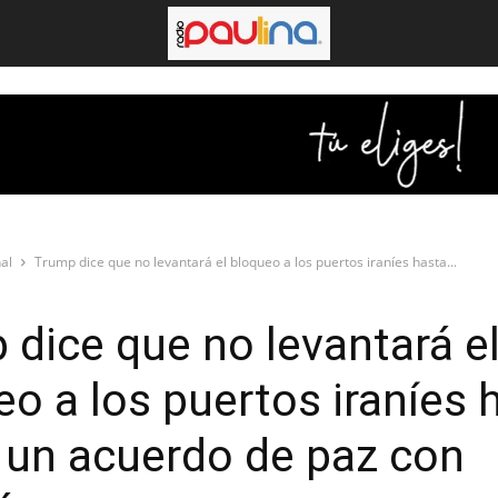
al
Trump dice que no levantará el bloqueo a los puertos iraníes hasta...
 dice que no levantará e
o a los puertos iraníes 
r un acuerdo de paz con