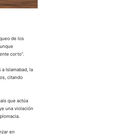
oqueo de los
aunque
ente corto”.
 a Islamabad, la
os, citando
país que actúa
e una violación
iplomacia.
anzar en