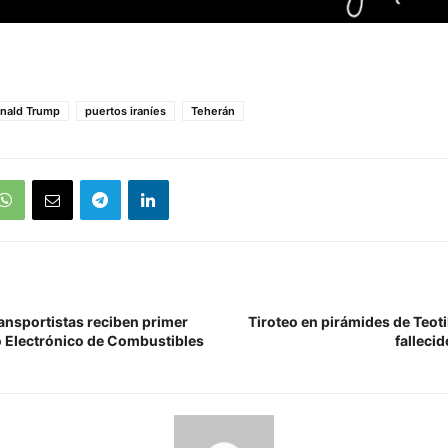
nald Trump
puertos iraníes
Teherán
ransportistas reciben primer
Tiroteo en pirámides de Teot
lo Electrónico de Combustibles
fallecid