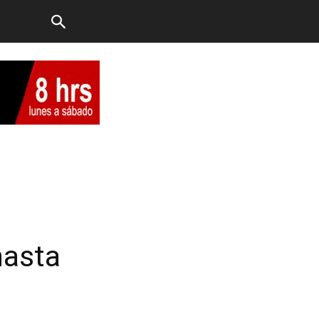
l
hasta