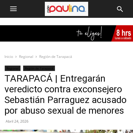
Inicio
Regional
Región de Tarapacá
Regional
Región de Tarapacá
TARAPACÁ | Entregarán
veredicto contra exconsejero
Sebastián Parraguez acusado
por abuso sexual de menores
Abril 24, 2026