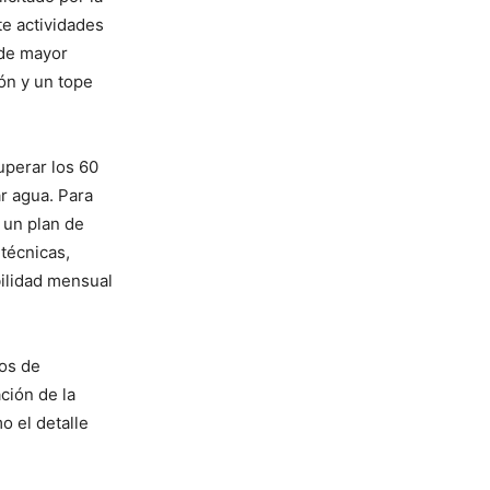
e actividades
 de mayor
ón y un tope
uperar los 60
r agua. Para
, un plan de
 técnicas,
bilidad mensual
nos de
ción de la
o el detalle