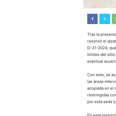
Tras la present
resolvió el alz
D-31-2024, que 
límites del sit
eventual acuerd
Con esto, se au
las áreas inter
acopiada en el 
restringidas co
por esta sede j
En esta oportun