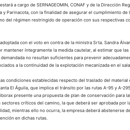
ón estará a cargo de SERNAGEOMIN, CONAF y de la Dirección Reg
ca y Parinacota, con la finalidad de asegurar el cumplimiento de
omo del régimen restringido de operación con sus respectivas c
 adoptada con el voto en contra de la ministra Srta. Sandra Álva
r mantener íntegramente la medida cautelar, al estimar que la
a demandada no resultan suficientes para prevenir adecuadamen
ciados a la continuidad de la explotación mecanizada en el sal
las condiciones establecidas respecto del traslado del material 
lanta El Águila, que implica el tránsito por las rutas A-95 y A-295
iborax presente una propuesta de plan de conservación para l
sectores críticos del camino, la que deberá ser aprobada por l
lidad, mientras ello no ocurra, la empresa deberá abstenerse d
vención en dichas rutas.