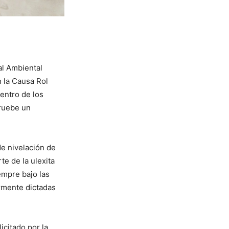
al Ambiental
n la Causa Rol
entro de los
pruebe un
de nivelación de
te de la ulexita
empre bajo las
ormente dictadas
icitado por la