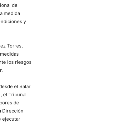
ional de
 la medida
ondiciones y
rez Torres,
s medidas
te los riesgos
ar.
desde el Salar
, el Tribunal
abores de
a Dirección
e ejecutar