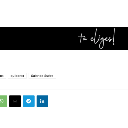
ica
quiborax
Salar de Surire