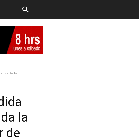
alizada la
dida
da la
r de