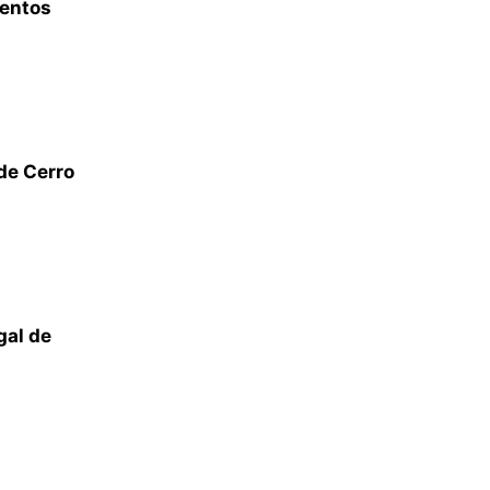
mentos
de Cerro
gal de