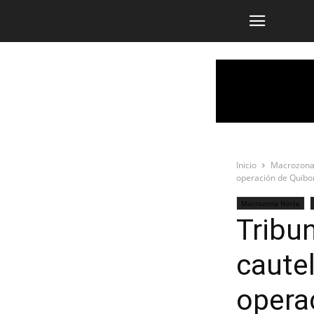
Inicio
Macrozona
operación de Quibor
Macrozona Norte
Tribu
caute
opera