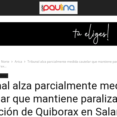
 Norte
Arica
Tribunal alza parcialmente medida cautelar que mantiene par
ax...
Arica
nal alza parcialmente me
lar que mantiene paraliza
ción de Quiborax en Sala