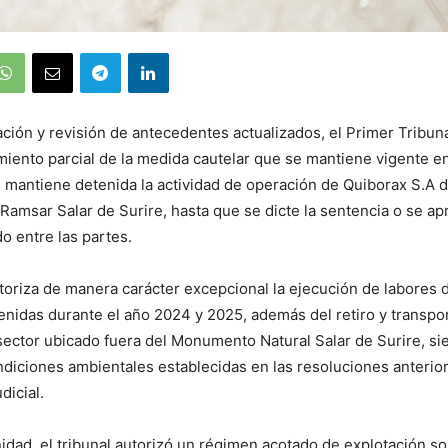
ación y revisión de antecedentes actualizados, el Primer Tribun
amiento parcial de la medida cautelar que se mantiene vigente e
mantiene detenida la actividad de operación de Quiborax S.A d
io Ramsar Salar de Surire, hasta que se dicte la sentencia o se a
o entre las partes.
toriza de manera carácter excepcional la ejecución de labores 
venidas durante el año 2024 y 2025, además del retiro y transpor
sector ubicado fuera del Monumento Natural Salar de Surire, si
ndiciones ambientales establecidas en las resoluciones anteri
udicial.
idad, el tribunal autorizó un régimen acotado de explotación sol