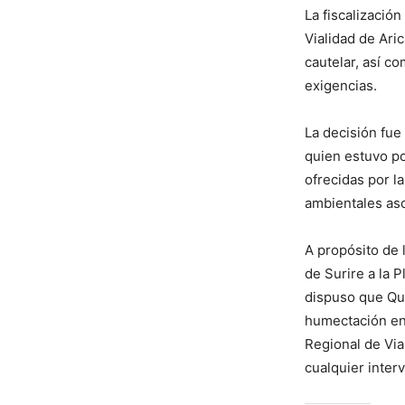
La fiscalizaci
Vialidad de Ari
cautelar, así c
exigencias.
La decisión fue
quien estuvo po
ofrecidas por l
ambientales aso
A propósito de 
de Surire a la P
dispuso que Qu
humectación en 
Regional de Via
cualquier inter