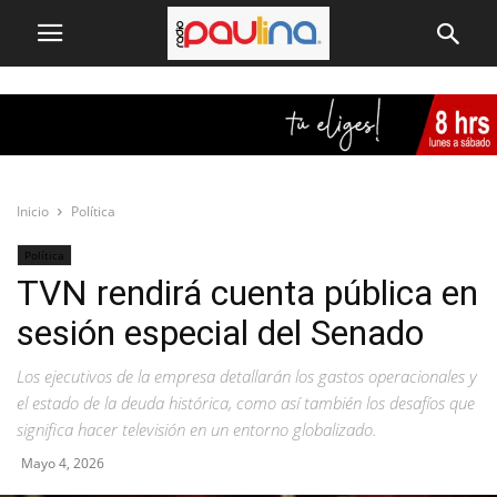
Inicio
Política
Política
TVN rendirá cuenta pública en
sesión especial del Senado
Los ejecutivos de la empresa detallarán los gastos operacionales y
el estado de la deuda histórica, como así también los desafíos que
significa hacer televisión en un entorno globalizado.
Mayo 4, 2026