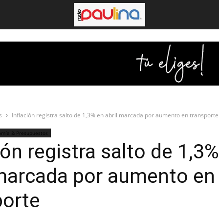
s
Inflación registra salto de 1,3% en abril marcada por aumento en transporte
omía & Presupuestos
ión registra salto de 1,3
 marcada por aumento en
porte