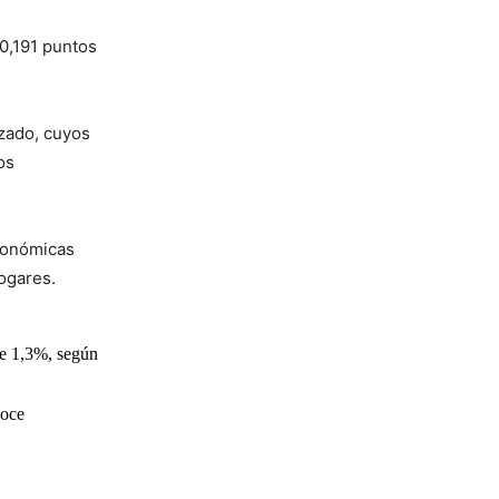
0,191 puntos
lzado, cuyos
os
conómicas
hogares.
de 1,3%, según
doce