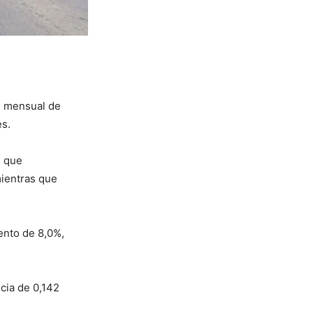
ón mensual de
es.
s que
mientras que
ento de 8,0%,
ncia de 0,142