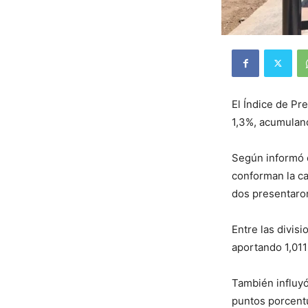
El Índice de Pr
1,3%, acumuland
Según informó e
conforman la ca
dos presentaron
Entre las divis
aportando 1,011
También influyó
puntos porcent