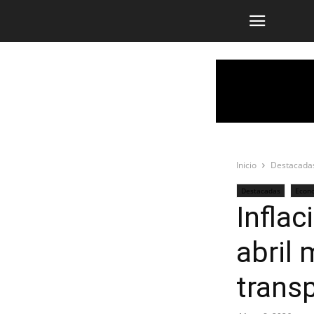
Inicio
Destacada
Destacadas
Econ
Inflac
abril
trans