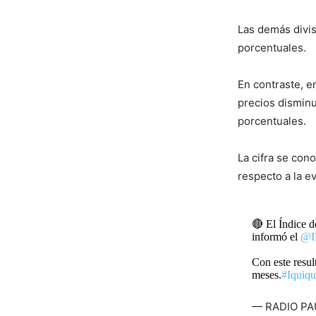
Las demás divis
porcentuales.
En contraste, e
precios dismin
porcentuales.
La cifra se co
respecto a la ev
🔴 El Índice d
informó el
@I
Con este resul
meses.
#Iquiq
— RADIO PAU