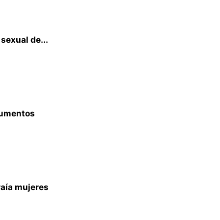
sexual de...
aumentos
raía mujeres