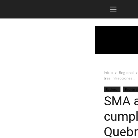
Inicio
Regional
tras infracciones...
Regional
Región 
SMA a
cumpl
Quebr