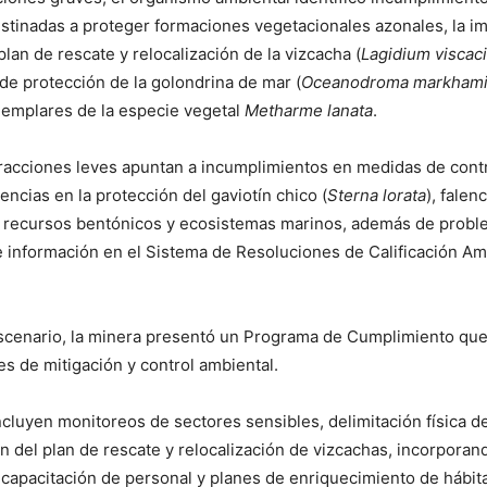
stinadas a proteger formaciones vegetacionales azonales, la 
lan de rescate y relocalización de la vizcacha (
Lagidium viscac
de protección de la golondrina de mar (
Oceanodroma markham
jemplares de la especie vegetal
Metharme lanata
.
nfracciones leves apuntan a incumplimientos en medidas de contr
iencias en la protección del gaviotín chico (
Sterna lorata
), falen
 recursos bentónicos y ecosistemas marinos, además de probl
e información en el Sistema de Resoluciones de Calificación Amb
escenario, la minera presentó un Programa de Cumplimiento qu
es de mitigación y control ambiental.
ncluyen monitoreos de sectores sensibles, delimitación física de
ión del plan de rescate y relocalización de vizcachas, incorpora
capacitación de personal y planes de enriquecimiento de hábita