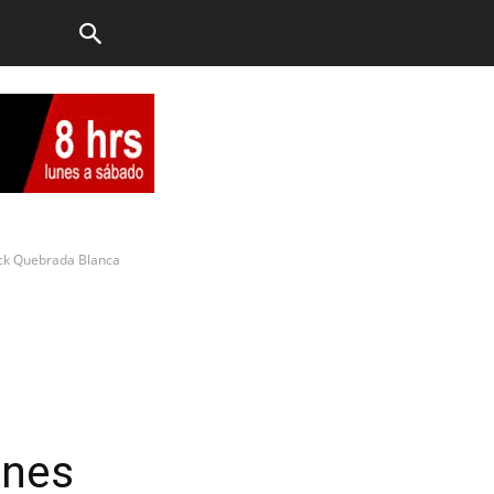
ck Quebrada Blanca
ones