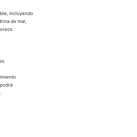
ble, incluyendo
drina de mar,
toreos
es.
imiento
 podrá
s