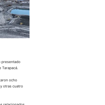
o presentado
e Tarapacá.
utaron ocho
y otras cuatro
os relacionados