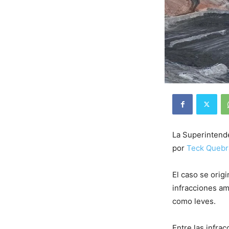
La Superintend
por
Teck Quebr
El caso se orig
infracciones am
como leves.
Entre las infra