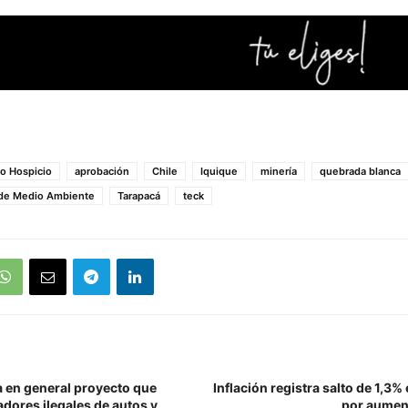
to Hospicio
aprobación
Chile
Iquique
minería
quebrada blanca
 de Medio Ambiente
Tarapacá
teck
 en general proyecto que
Inflación registra salto de 1,3%
dores ilegales de autos y
por aumen