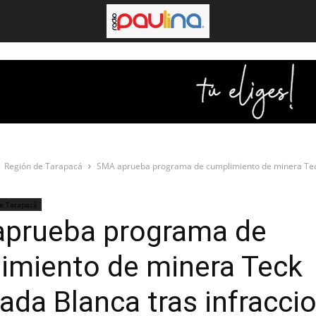
Región de Tarapacá
SMA aprueba programa de cumplimiento de minera Te
de Tarapacá
prueba programa de
imiento de minera Teck
ada Blanca tras infracci