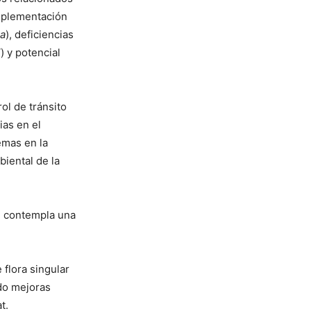
implementación
ia
), deficiencias
i
) y potencial
ol de tránsito
cias en el
emas en la
iental de la
e contempla una
 flora singular
ndo mejoras
t.