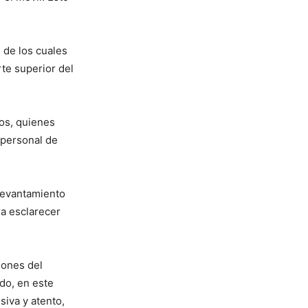
, de los cuales
te superior del
ños, quienes
 personal de
 levantamiento
ra esclarecer
iones del
odo, en este
siva y atento,