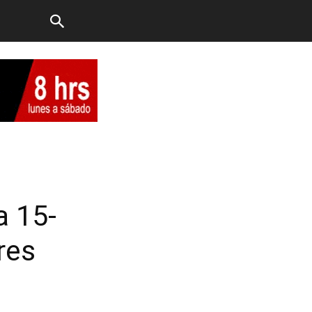
a 15-
res