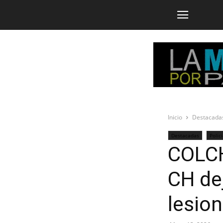
Inicio
Destacada
Destacadas
Polic
COLCH
CH dej
lesio