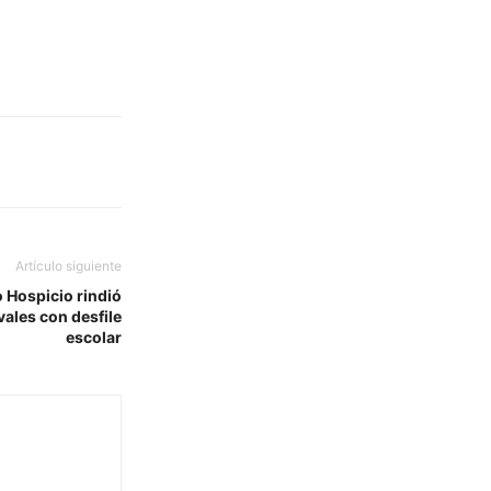
Artículo siguiente
o Hospicio rindió
vales con desfile
escolar