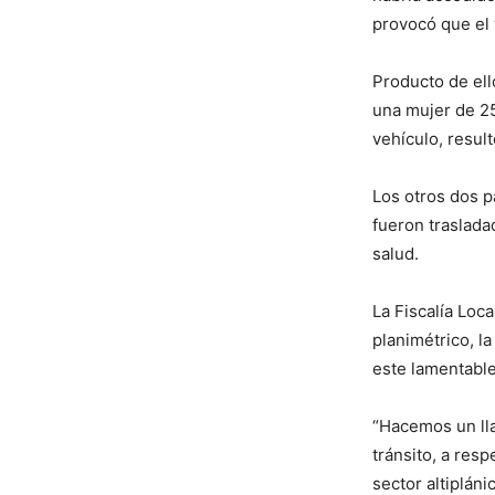
provocó que el 
Producto de ell
una mujer de 25
vehículo, result
Los otros dos p
fueron traslada
salud.
La Fiscalía Loca
planimétrico, la
este lamentabl
“Hacemos un lla
tránsito, a resp
sector altiplán