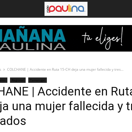
s
COLCHANE | Accidente en Ruta 15-CH deja una mujer fallecida y tres...
iales
Regional
Tamarugal
ANE | Accidente en Rut
a una mujer fallecida y t
nados