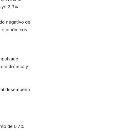
nuyó 2,3%.
ado negativo del
es económicos.
impulsado
 electrónico y
as al desempeño
nto de 0,7%