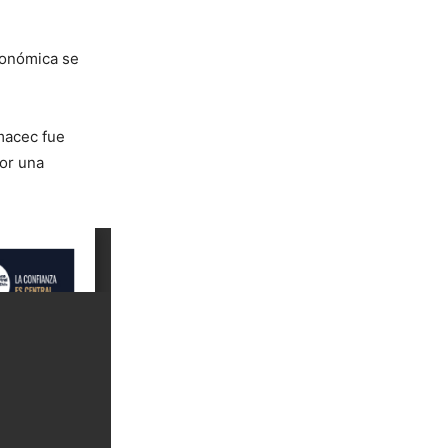
conómica se
macec fue
or una