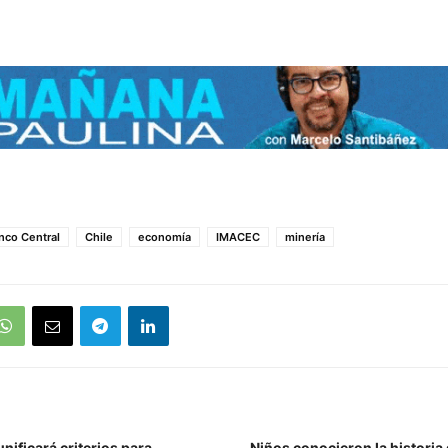
nco Central
Chile
economía
IMACEC
minería
ificará criterios para
Niños conocieron la historia 