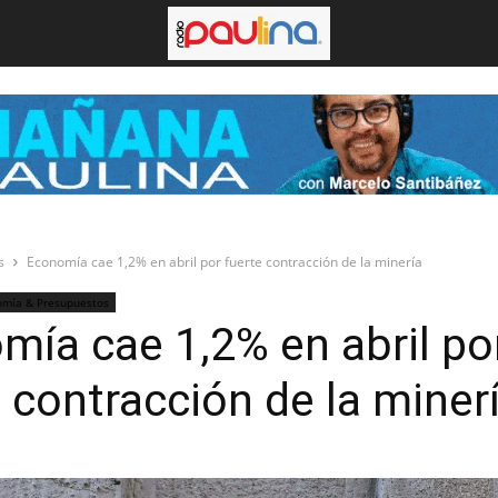
s
Economía cae 1,2% en abril por fuerte contracción de la minería
omía & Presupuestos
mía cae 1,2% en abril po
 contracción de la miner