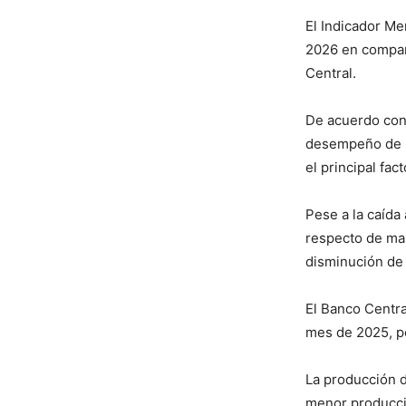
El Indicador Me
2026 en compara
Central.
De acuerdo con 
desempeño de la
el principal fa
Pese a la caída
respecto de ma
disminución de
El Banco Centra
mes de 2025, po
La producción d
menor producci