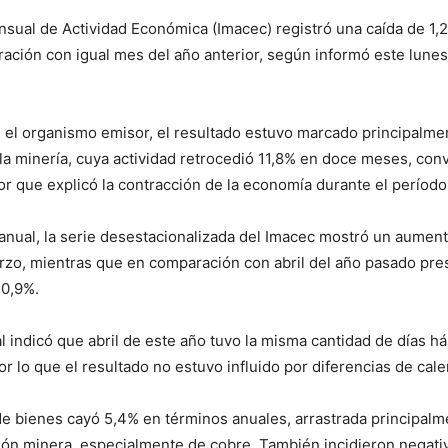
nsual de Actividad Económica (Imacec) registró una caída de 1,2
ción con igual mes del año anterior, según informó este lunes
el organismo emisor, el resultado estuvo marcado principalmen
 minería, cuya actividad retrocedió 11,8% en doce meses, con
ctor que explicó la contracción de la economía durante el período
 anual, la serie desestacionalizada del Imacec mostró un aumen
rzo, mientras que en comparación con abril del año pasado pre
 0,9%.
l indicó que abril de este año tuvo la misma cantidad de días há
r lo que el resultado no estuvo influido por diferencias de cale
e bienes cayó 5,4% en términos anuales, arrastrada principalm
ón minera, especialmente de cobre. También incidieron negati