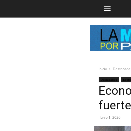
Inicio
Destacada
Destacadas
Econ
Econo
fuerte
Junio 1, 2026