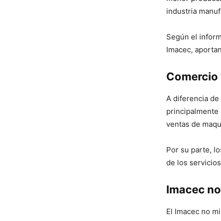
industria manuf
Según el informe
Imacec, aportan
Comercio y
A diferencia de
principalmente 
ventas de maqui
Por su parte, l
de los servicio
Imacec no
El Imacec no m