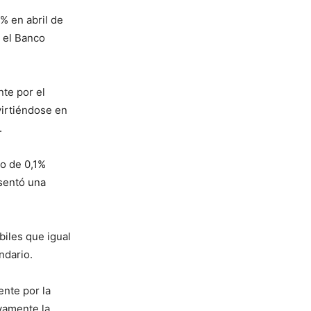
% en abril de
 el Banco
te por el
virtiéndose en
.
to de 0,1%
sentó una
biles que igual
ndario.
ente por la
vamente la