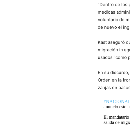
“Dentro de los 
medidas adminis
voluntaria de m
de nuevo el ing
Kast aseguró qu
migración irreg
usados “como pa
En su discurso,
Orden en la fro
zanjas en pasos
#NACIONA
anunció este l
El mandatario 
salida de mig