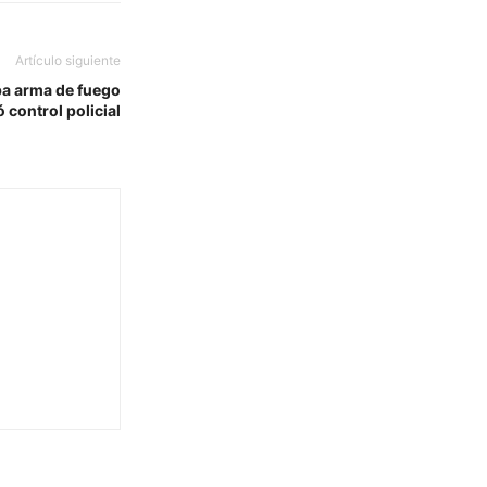
Artículo siguiente
ba arma de fuego
ó control policial