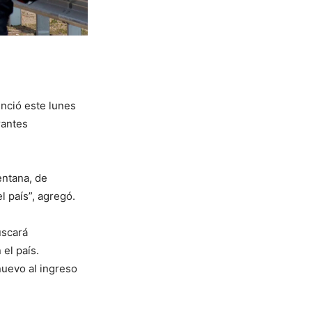
unció este lunes
rantes
entana, de
l país”, agregó.
uscará
 el país.
nuevo al ingreso