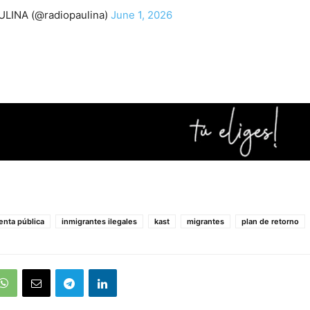
LINA (@radiopaulina)
June 1, 2026
enta pública
inmigrantes ilegales
kast
migrantes
plan de retorno