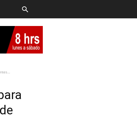
ntes...
para
 de