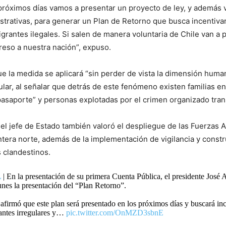
próximos días vamos a presentar un proyecto de ley, y además
trativas, para generar un Plan de Retorno que busca incentivar 
igrantes ilegales. Si salen de manera voluntaria de Chile van a 
reso a nuestra nación”, expuso.
e la medida se aplicará “sin perder de vista la dimensión human
ular, al señalar que detrás de este fenómeno existen familias e
saporte” y personas explotadas por el crimen organizado tran
 el jefe de Estado también valoró el despliegue de las Fuerzas 
ntera norte, además de la implementación de vigilancia y const
 clandestinos.
L
| En la presentación de su primera Cuenta Pública, el presidente José 
unes la presentación del “Plan Retorno”.
afirmó que este plan será presentado en los próximos días y buscará inc
rantes irregulares y…
pic.twitter.com/OnMZD3sbnE