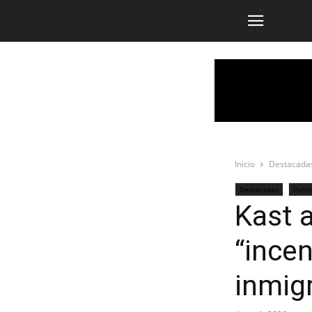
Inicio
Destacada
Destacadas
Políti
Kast 
“incen
inmigr