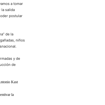
 vamos a tomar
la salida
poder postular
a” de la
ngañadas, niños
snacional.
Armadas y de
rucción de
Antonio Kast
entivar la