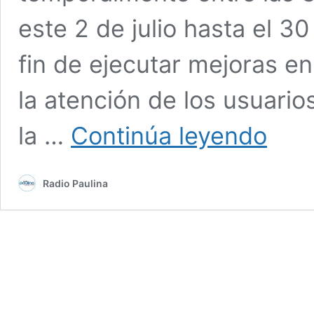
este 2 de julio hasta el 3
fin de ejecutar mejoras en
la atención de los usuari
Gobierno
la …
Continúa leyendo
informa
que
nuevo
Radio Paulina
horario
del
Complejo
Fronterizo
Colchane
regirá
hasta
el
30