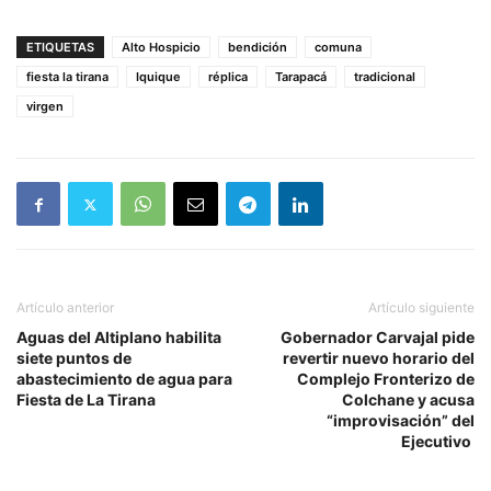
ETIQUETAS
Alto Hospicio
bendición
comuna
fiesta la tirana
Iquique
réplica
Tarapacá
tradicional
virgen
Artículo anterior
Artículo siguiente
Aguas del Altiplano habilita
Gobernador Carvajal pide
siete puntos de
revertir nuevo horario del
abastecimiento de agua para
Complejo Fronterizo de
Fiesta de La Tirana
Colchane y acusa
“improvisación” del
Ejecutivo