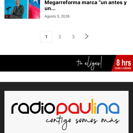
Megarreforma marca “un antes y
un...
Agosto 5, 2026
1
2
3