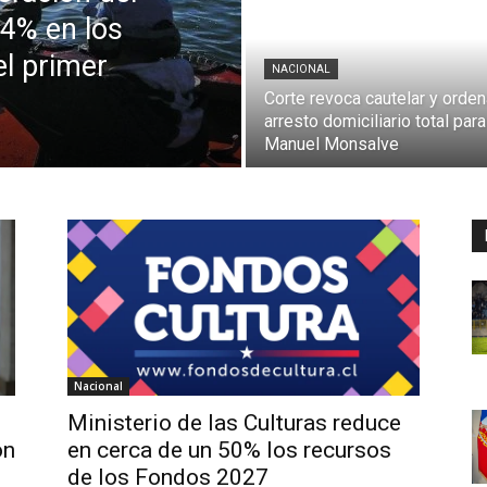
24% en los
l primer
NACIONAL
Corte revoca cautelar y orden
arresto domiciliario total para
Manuel Monsalve
Nacional
Ministerio de las Culturas reduce
on
en cerca de un 50% los recursos
de los Fondos 2027