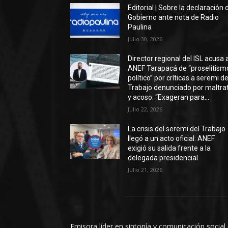
Editorial | Sobre la declaración 
Gobierno ante nota de Radio
Paulina
Julio 30, 2026
Director regional del ISL acusa 
ANEF Tarapacá de “proselitism
político” por críticas a seremi de
Trabajo denunciado por maltra
y acoso: “Exageran para...
Julio 22, 2026
La crisis del seremi del Trabajo
llegó a un acto oficial: ANEF
exigió su salida frente a la
delegada presidencial
Julio 21, 2026
Emisora líder en sintonía y comunicación social