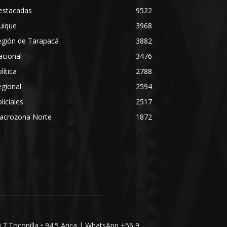
estacadas
9522
uique
3968
egión de Tarapacá
3882
acional
3476
lítica
2788
gional
2594
liciales
2517
acrozona Norte
1872
0.7 Tocopilla • 94.5 Arica | WhatsApp +56 9