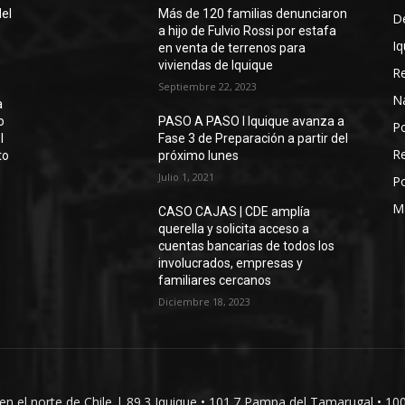
del
Más de 120 familias denunciaron
D
a hijo de Fulvio Rossi por estafa
Iq
en venta de terrenos para
viviendas de Iquique
R
Septiembre 22, 2023
N
a
o
PASO A PASO I Iquique avanza a
Po
l
Fase 3 de Preparación a partir del
Re
to
próximo lunes
Julio 1, 2021
Po
M
CASO CAJAS | CDE amplía
querella y solicita acceso a
cuentas bancarias de todos los
involucrados, empresas y
familiares cercanos
Diciembre 18, 2023
 en el norte de Chile | 89.3 Iquique • 101.7 Pampa del Tamarugal • 10