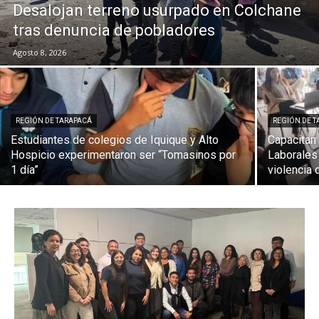
Desalojan terreno usurpado en Colchane
tras denuncia de pobladores
Agosto 8, 2026
REGIÓN DE TARAPACÁ
REGIÓN DE 
Estudiantes de colegios de Iquique y Alto
Capacitan
Hospicio experimentaron ser “Tomasinos por
Laborales 
1 día”
violencia