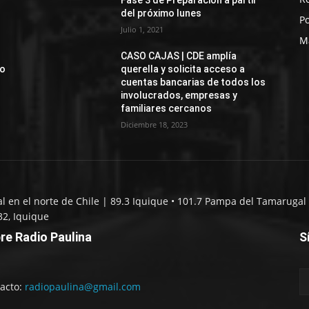
Fase 3 de Preparación a partir
del próximo lunes
Po
Julio 1, 2021
M
CASO CAJAS | CDE amplía
jo
querella y solicita acceso a
cuentas bancarias de todos los
involucrados, empresas y
familiares cercanos
Diciembre 18, 2023
al en el norte de Chile | 89.3 Iquique • 101.7 Pampa del Tamarugal 
32, Iquique
re Radio Paulina
S
acto:
radiopaulina@gmail.com