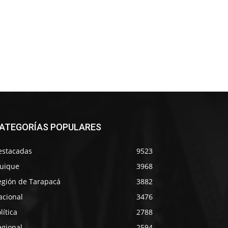
ATEGORÍAS POPULARES
estacadas
9523
quique
3968
egión de Tarapacá
3882
acional
3476
lítica
2788
egional
2594