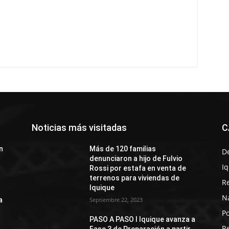
Noticias más visitadas
C
n
Más de 120 familias
D
denunciaron a hijo de Fulvio
I
Rossi por estafa en venta de
terrenos para viviendas de
R
Iquique
N
a
Septiembre 22, 2023
Po
PASO A PASO I Iquique avanza a
R