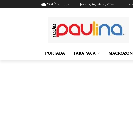
C
Jueves, Agosto 6, 2026
Regis
17.4
Iquique
PORTADA
TARAPACÁ
MACROZON