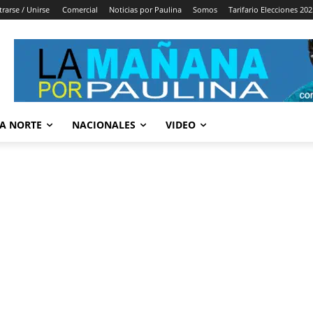
trarse / Unirse
Comercial
Noticias por Paulina
Somos
Tarifario Elecciones 202
A NORTE
NACIONALES
VIDEO