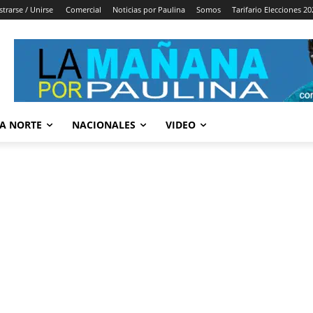
strarse / Unirse
Comercial
Noticias por Paulina
Somos
Tarifario Elecciones 20
A NORTE
NACIONALES
VIDEO