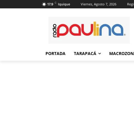
C
Viernes, Agosto 7, 2026
Regi
17.9
Iquique
PORTADA
TARAPACÁ
MACROZON