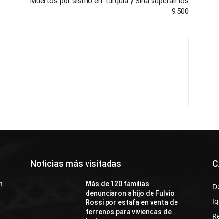
Muertos por sismo en Turquía y Siria superan los
9.500
Noticias más visitadas
C
n
Más de 120 familias
D
denunciaron a hijo de Fulvio
I
Rossi por estafa en venta de
terrenos para viviendas de
R