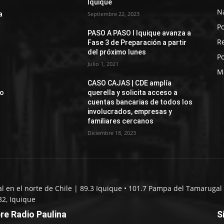
Iquique
N
a
Septiembre 22, 2023
Po
PASO A PASO I Iquique avanza a
R
Fase 3 de Preparación a partir
del próximo lunes
Po
Julio 1, 2021
M
CASO CAJAS | CDE amplía
jo
querella y solicita acceso a
cuentas bancarias de todos los
involucrados, empresas y
familiares cercanos
Diciembre 18, 2023
al en el norte de Chile | 89.3 Iquique • 101.7 Pampa del Tamarugal 
32, Iquique
re Radio Paulina
S