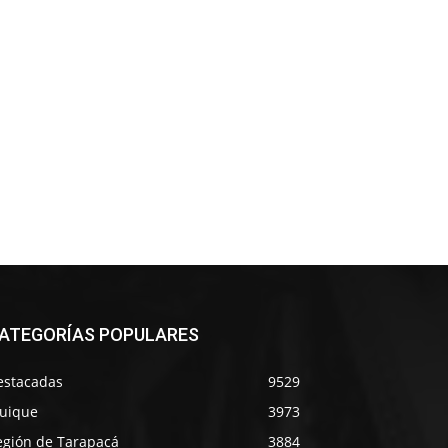
ATEGORÍAS POPULARES
estacadas
9529
quique
3973
egión de Tarapacá
3884