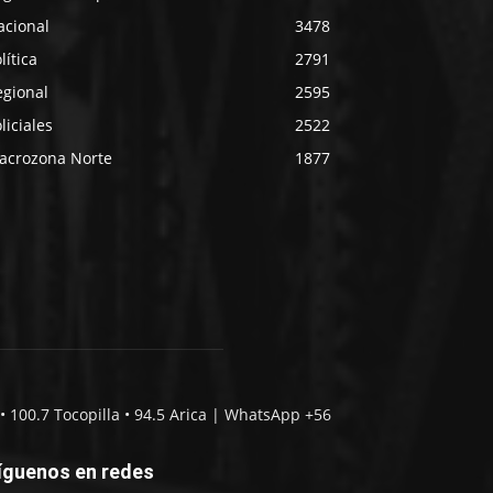
acional
3478
lítica
2791
egional
2595
liciales
2522
acrozona Norte
1877
• 100.7 Tocopilla • 94.5 Arica | WhatsApp +56
íguenos en redes