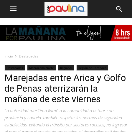
Inicio
Destacadas
Destacadas
Macrozona Norte
Regional
Región de Tarapacá
Marejadas entre Arica y Golfo
de Penas aterrizarán la
mañana de este viernes
La autoridad marítima llamó a la comunidad a actuar con
prudencia y cautela, también respetar las normas de seguridad
establecidas, evitando el tránsito por sectores rocosos, no ingresar
al mar durante el evento de marejadas, ni desarrollar actividades